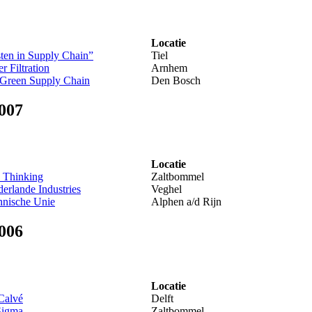
Locatie
ten in Supply Chain”
Tiel
r Filtration
Arnhem
Green Supply Chain
Den Bosch
007
Locatie
 Thinking
Zaltbommel
erlande Industries
Veghel
nische Unie
Alphen a/d Rijn
006
Locatie
Calvé
Delft
Sigma
Zaltbommel