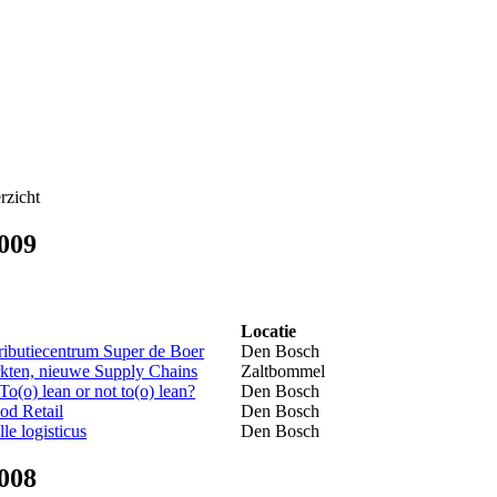
zicht
009
Locatie
ributiecentrum Super de Boer
Den Bosch
ten, nieuwe Supply Chains
Zaltbommel
(o) lean or not to(o) lean?
Den Bosch
od Retail
Den Bosch
le logisticus
Den Bosch
008